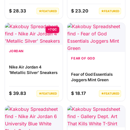
$ 28.33
$ 23.20
★
FEATURED
★
FEATURED
+7 QC
JORDAN
FEAR OF GOD
Nike Air Jordan 4
'Metallic Silver' Sneakers
Fear of God Essentials
Joggers Mint Green
$ 39.83
$ 18.17
★
FEATURED
★
FEATURED