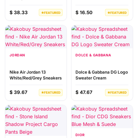
$ 38.33
$ 16.50
★
FEATURED
★
FEATURED
JORDAN
DOLCE & GABBANA
Nike Air Jordan 13
Dolce & Gabbana DG Logo
White/Red/Grey Sneakers
Sweater Cream
$ 39.67
$ 47.67
★
FEATURED
★
FEATURED
DIOR