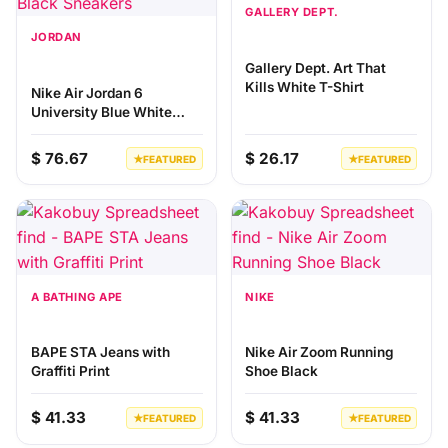
GALLERY DEPT.
JORDAN
Gallery Dept. Art That
Kills White T-Shirt
Nike Air Jordan 6
University Blue White
Black Sneakers
$ 76.67
$ 26.17
★
FEATURED
★
FEATURED
A BATHING APE
NIKE
BAPE STA Jeans with
Nike Air Zoom Running
Graffiti Print
Shoe Black
$ 41.33
$ 41.33
★
FEATURED
★
FEATURED