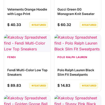
Vetements Orange Hoodie
Gucci Green GG
with Logo Print
Monogram Knit Sweater
$ 40.33
$ 60.32
★
FEATURED
★
FEATURED
FENDI
POLO RALPH LAUREN
Fendi Multi-Color Low Top
Polo Ralph Lauren Black
Sneakers
Slim Fit Sweatpants
$ 89.83
$ 14.83
★
FEATURED
★
FEATURED